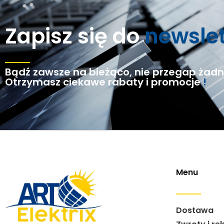
Zapisz się do
newsle
Bądź zawsze na bieżąco, nie przegap żadne
Otrzymasz ciekawe rabaty i promocje
!
Menu
Dostawa