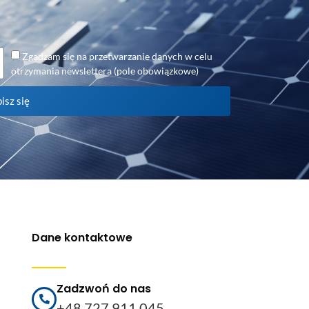
Zgadzam się na przetwarzanie danych w celu
otrzymania newslettera (pole obowiązkowe)
isz się
Dane kontaktowe
Zadzwoń do nas
+48 727 911 045