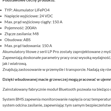
TYP: Akumulator LiFePO4
Napięcie wyjściowe: 24 VDC
Max. prąd wyjściowy ciągły: 150 A
Pojemność: 200Ah
Złącze zasilania: M8
Obudowa: ABS
Max. prąd ładowania: 150 A
Akumulatory litowe z serii LP Pro zostały zaprojektowane z myś
Zapewniają doskonałe parametry pracy oraz wysoką wydajność. 
jak i wiatrową.
Znajdują zastosowanie w przemyśle i transporcie. Nadają się ró
Dzięki wbudowanej macie grzewczej mogą pracować w ujemn
Zainstalowany fabrycznie moduł Bluetooth pozwala na bieżąco 
System BMS zapewnia monitorowanie napięcia oraz temperatury 
system odcina zasilanie, zapewniając tym samym bezpieczeństw