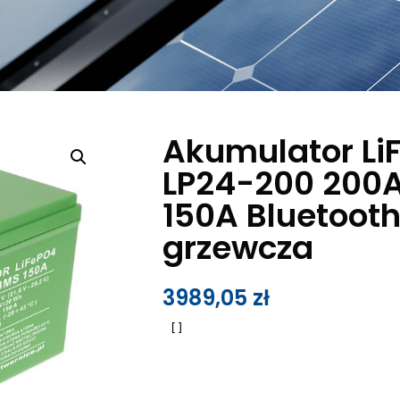
Akumulator Li
LP24-200 200
150A Bluetoot
grzewcza
3989,05
zł