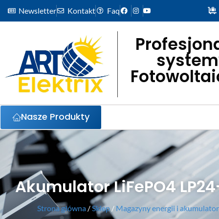
Newsletter
Kontakt
Faq
Profesjon
system
Fotowolta
Nasze Produkty
Akumulator LiFePO4 LP24
Strona główna
/
Sklep
/
Magazyny energii i akumulato