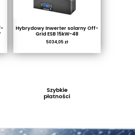
f-
Hybrydowy Inwerter solarny Off-
V
Grid ESB 15kW-48
5034,05
zł
Szybkie
płatności