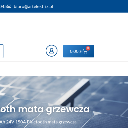
 045
biuro@artelektrix.pl
0
0,00
zł
ooth mata grzewcza
Ah 24V 150A Bluetooth mata grzewcza