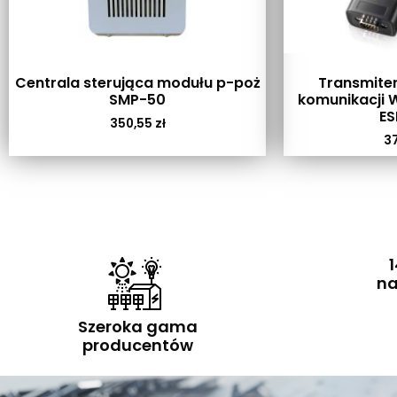
Centrala sterująca modułu p-poż
Transmite
SMP-50
komunikacji W
ES
350,55
zł
3
1
na
Szeroka gama
producentów