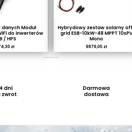
r danych Moduł
Hybrydowy zestaw solarny of
iFi do inwerterów
grid ESB-10kW-48 MPPT 10xP
B / HPS
Mono
74,30
zł
9879,05
zł
4 dni
Darmowa
 zwrot
dostawa