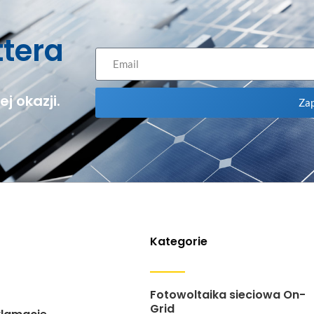
ttera
j okazji.
Zap
Kategorie
Fotowoltaika sieciowa On-
Grid