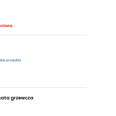
ostawę.
kie produkty
mata grzewcza