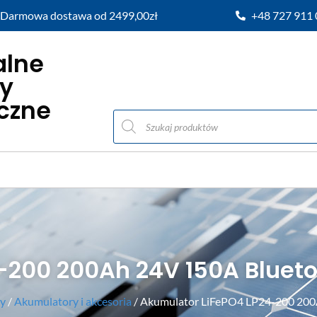
Darmowa dostawa od 2499,00zł
+48 727 911
alne
y
iczne
-200 200Ah 24V 150A Bluet
ry
/
Akumulatory i akcesoria
/ Akumulator LiFePO4 LP24-200 200