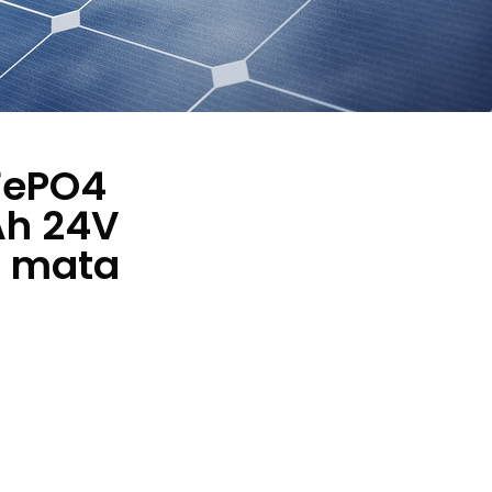
FePO4
Ah 24V
h mata