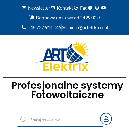
Newsletter
Kontakt
Faq
Darmowa dostawa od 2499,00zł
+48 727 911 045
biuro@artelektrix.pl
Profesjonalne systemy
Fotowoltaiczne