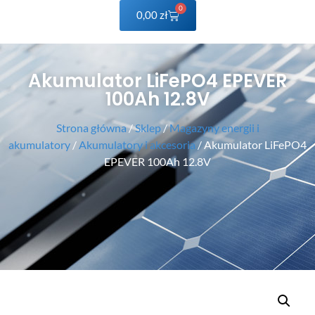
0
0,00
zł
Akumulator LiFePO4 EPEVER
100Ah 12.8V
Strona główna
/
Sklep
/
Magazyny energii i
akumulatory
/
Akumulatory i akcesoria
/ Akumulator LiFePO4
EPEVER 100Ah 12.8V