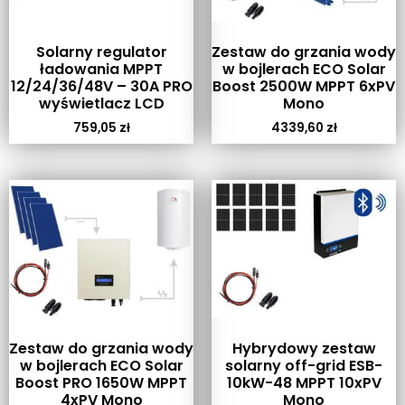
Solarny regulator
Zestaw do grzania wody
ładowania MPPT
w bojlerach ECO Solar
12/24/36/48V – 30A PRO
Boost 2500W MPPT 6xPV
wyświetlacz LCD
Mono
759,05
zł
4339,60
zł
Zestaw do grzania wody
Hybrydowy zestaw
w bojlerach ECO Solar
solarny off-grid ESB-
Boost PRO 1650W MPPT
10kW-48 MPPT 10xPV
4xPV Mono
Mono