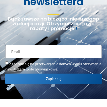
newslettera
Bądź zawsze na bieżąco, nie przegap
żadnej okazji. Otrzymasz ciekawe
rabaty i promocje
!
Zgadzam się na przetwarzanie danych w celu otrzymania
newslettera (pole obowiązkowe)
Zapisz się