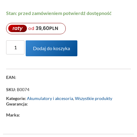
Stan: przed zamówieniem potwierdź dostępność
raty
39,60
PLN
od
Dodaj do koszyka
EAN:
SKU:
B0074
Kategorie:
Akumulatory i akcesoria
,
Wszystkie produkty
Gwarancja:
Marka: