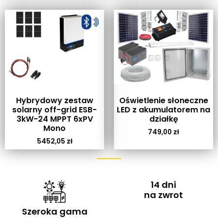
Hybrydowy zestaw
Oświetlenie słoneczne
solarny off-grid ESB-
LED z akumulatorem na
3kW-24 MPPT 6xPV
działkę
Mono
749,00
zł
5452,05
zł
14 dni
na zwrot
Szeroka gama