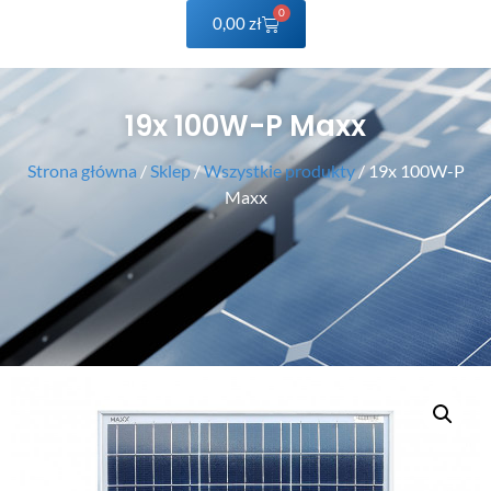
0
0,00
zł
19x 100W-P Maxx
Strona główna
/
Sklep
/
Wszystkie produkty
/ 19x 100W-P
Maxx