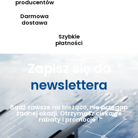
producentów
Darmowa
dostawa
Szybkie
płatności
Zapisz się do
newslettera
Bądź zawsze na bieżąco, nie przegap
żadnej okazji. Otrzymasz ciekawe
rabaty i promocje
!