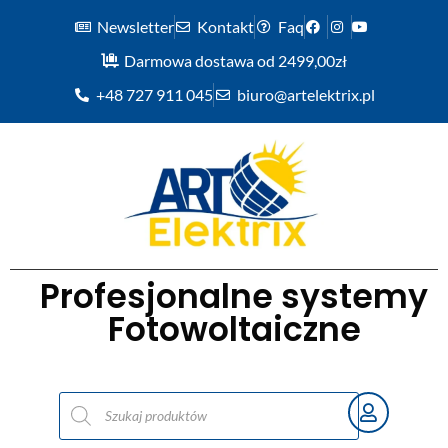
Newsletter
Kontakt
Faq
Darmowa dostawa od 2499,00zł
+48 727 911 045
biuro@artelektrix.pl
Profesjonalne systemy
Fotowoltaiczne