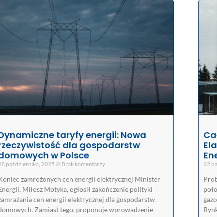
Dynamiczne taryfy energii: Nowa
Ca
rzeczywistość dla gospodarstw
El
domowych w Polsce
En
28 października, 2025
Brak komentarzy
22 pa
Koniec zamrożonych cen energii elektrycznej Minister
Prob
Energii, Miłosz Motyka, ogłosił zakończenie polityki
poło
zamrażania cen energii elektrycznej dla gospodarstw
gazo
domowych. Zamiast tego, proponuje wprowadzenie
Rynk