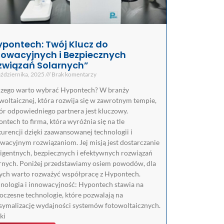
ypontech: Twój Klucz do
nowacyjnych i Bezpiecznych
związań Solarnych”
ździernika, 2025
Brak komentarzy
zego warto wybrać Hypontech? W branży
woltaicznej, która rozwija się w zawrotnym tempie,
r odpowiedniego partnera jest kluczowy.
ntech to firma, która wyróżnia się na tle
urencji dzięki zaawansowanej technologii i
wacyjnym rozwiązaniom. Jej misją jest dostarczanie
ligentnych, bezpiecznych i efektywnych rozwiązań
rnych. Poniżej przedstawiamy osiem powodów, dla
ych warto rozważyć współpracę z Hypontech.
nologia i innowacyjność: Hypontech stawia na
czesne technologie, które pozwalają na
ymalizację wydajności systemów fotowoltaicznych.
ki