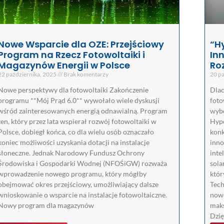
Nowe Wsparcie dla OZE: Przejściowy
“H
Program na Rzecz Fotowoltaiki i
In
Magazynów Energii w Polsce
Ro
22 października, 2025
Brak komentarzy
20 pa
Nowe perspektywy dla fotowoltaiki Zakończenie
Dlac
programu **Mój Prąd 6.0** wywołało wiele dyskusji
foto
wśród zainteresowanych energią odnawialną. Program
wybó
ten, który przez lata wspierał rozwój fotowoltaiki w
Hypo
Polsce, dobiegł końca, co dla wielu osób oznaczało
konk
koniec możliwości uzyskania dotacji na instalacje
inno
słoneczne. Jednak Narodowy Fundusz Ochrony
inte
Środowiska i Gospodarki Wodnej (NFOŚiGW) rozważa
sola
wprowadzenie nowego programu, który mógłby
któr
obejmować okres przejściowy, umożliwiający dalsze
Tech
wnioskowanie o wsparcie na instalacje fotowoltaiczne.
nowo
Nowy program dla magazynów
maks
Dzię