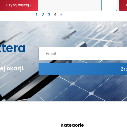
Czytaj więcej »
1
2
3
4
5
ttera
j okazji.
Zap
Kategorie