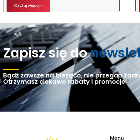
Czytaj więcej »
Zapisz się do
newsle
Bądź zawsze na bieżąco, nie przegap żadne
Otrzymasz ciekawe rabaty i promocje
!
Menu