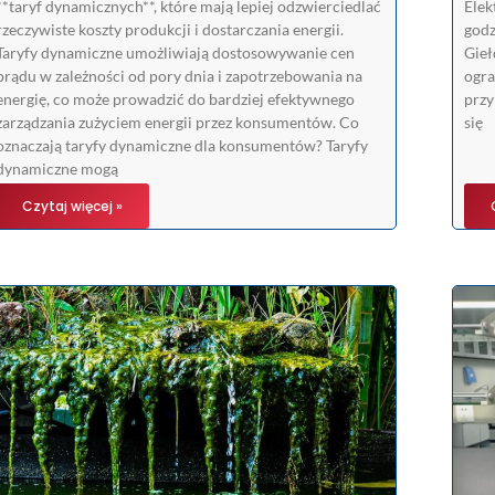
**taryf dynamicznych**, które mają lepiej odzwierciedlać
Elek
rzeczywiste koszty produkcji i dostarczania energii.
godz
Taryfy dynamiczne umożliwiają dostosowywanie cen
Gieł
prądu w zależności od pory dnia i zapotrzebowania na
ogra
energię, co może prowadzić do bardziej efektywnego
przy
zarządzania zużyciem energii przez konsumentów. Co
się
oznaczają taryfy dynamiczne dla konsumentów? Taryfy
dynamiczne mogą
Czytaj więcej »