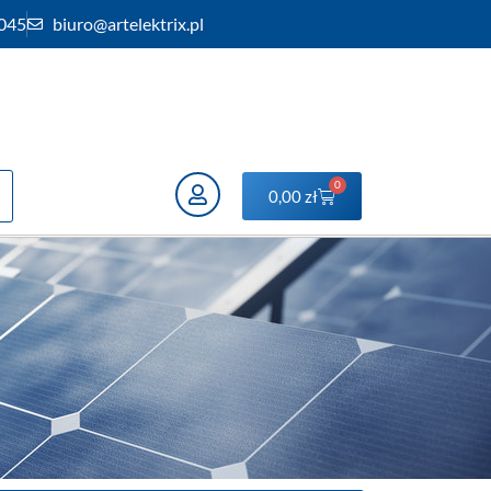
 045
biuro@artelektrix.pl
0
0,00
zł