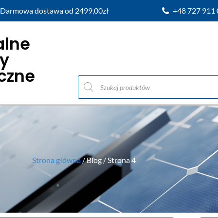
Darmowa dostawa od 2499,00zł
+48 727 911
alne
y
iczne
Strona główna
/ Blog / Strona 4