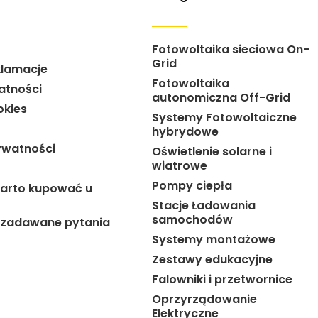
Fotowoltaika sieciowa On-
Grid
klamacje
Fotowoltaika
atności
autonomiczna Off-Grid
okies
Systemy Fotowoltaiczne
hybrydowe
ywatności
Oświetlenie solarne i
wiatrowe
Pompy ciepła
arto kupować u
Stacje Ładowania
samochodów
j zadawane pytania
Systemy montażowe
Zestawy edukacyjne
Falowniki i przetwornice
Oprzyrządowanie
Elektryczne