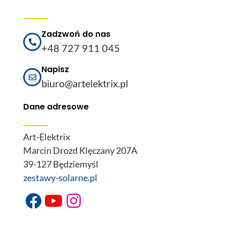
Zadzwoń do nas
+48 727 911 045
Napisz
biuro@artelektrix.pl
Dane adresowe
Art-Elektrix
Marcin Drozd Klęczany 207A
39-127 Będziemyśl
zestawy-solarne.pl