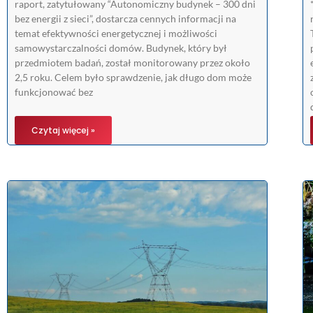
raport, zatytułowany “Autonomiczny budynek – 300 dni
bez energii z sieci”, dostarcza cennych informacji na
temat efektywności energetycznej i możliwości
samowystarczalności domów. Budynek, który był
przedmiotem badań, został monitorowany przez około
2,5 roku. Celem było sprawdzenie, jak długo dom może
funkcjonować bez
Czytaj więcej »