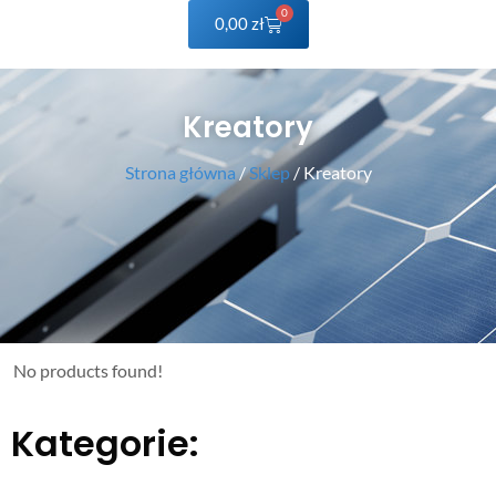
0
0,00
zł
Kreatory
Strona główna
/
Sklep
/ Kreatory
No products found!
Kategorie: