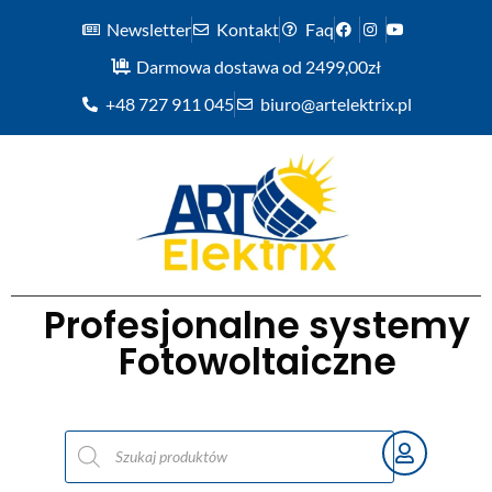
Newsletter
Kontakt
Faq
Darmowa dostawa od 2499,00zł
+48 727 911 045
biuro@artelektrix.pl
Profesjonalne systemy
Fotowoltaiczne