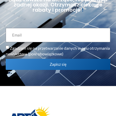
żadnej okazji. Otrzymasz ciekawe
rabaty i promocje
!
Zgadzam się na przetwarzanie danych w celu otrzymania
newslettera (pole obowiązkowe)
Zapisz się